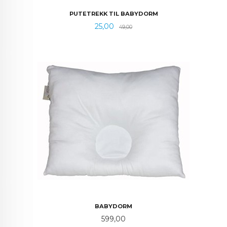
PUTETREKK TIL BABYDORM
Tilbud
Rabatt
25,00
49,00
BABYDORM
Pris
599,00