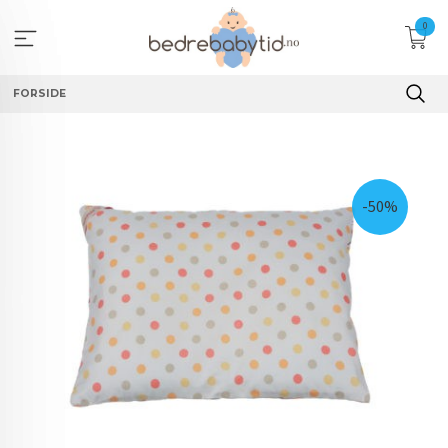
Gå
0
til
innholdet
FORSIDE
-50%