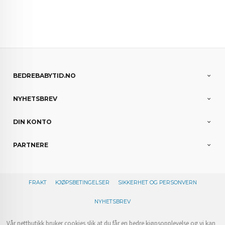
BEDREBABYTID.NO
NYHETSBREV
DIN KONTO
PARTNERE
FRAKT
KJØPSBETINGELSER
SIKKERHET OG PERSONVERN
NYHETSBREV
Vår nettbutikk bruker cookies slik at du får en bedre kjøpsopplevelse og vi kan